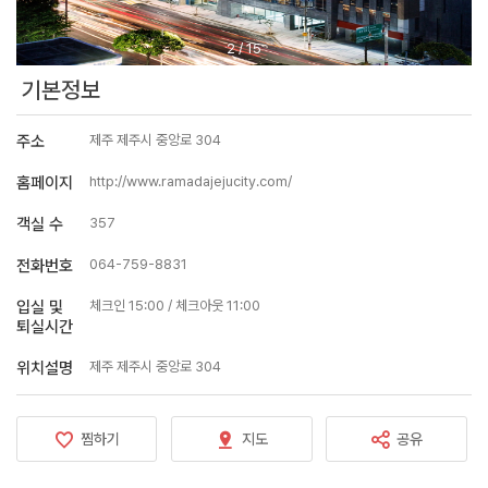
2
/
15
기본정보
주소
제주 제주시 중앙로 304
홈페이지
http://www.ramadajejucity.com/
객실 수
357
전화번호
064-759-8831
입실 및
체크인 15:00 / 체크아웃 11:00
퇴실시간
위치설명
제주 제주시 중앙로 304
찜하기
지도
공유