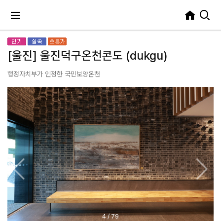
[울진] 울진덕구온천콘도 (dukgu)
행정자치부가 인정한 국민보양온천
4
/
79