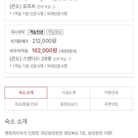
(콘도) 로프트
잔여 객실 : 2
* 1객실 기준 인원 5명 / 최대인원 5명
즉시예약
객실전경
객실정보
212,000원
최저판매가
162,000원
바우처적용
(세금포함가)
(콘도) 스탠다드 26평
잔여 객실 : 2
* 1객실 기준 인원 6명 / 최대인원 6명
숙소 소개
시설소개
이용안내
취소/환불 안내
동영상보기
주변맛집
숙소 소개
행정자치부가 인정한 국민보양온천 경상북도 1호, 보양온천 지정!