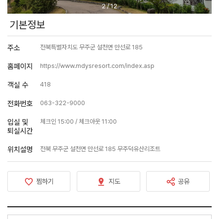
2
/
12
기본정보
주소
전북특별자치도 무주군 설천면 만선로 185
홈페이지
https://www.mdysresort.com/index.asp
객실 수
418
전화번호
063-322-9000
입실 및
체크인 15:00 / 체크아웃 11:00
퇴실시간
위치설명
전북 무주군 설천면 만선로 185 무주덕유산리조트
찜하기
지도
공유