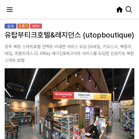
유탑부티크호텔&레지던스 (utopboutique)
광주 복합 스마트호텔 언택트 비대면 서비스 도입 (모바일, 키오스크, 복합리
테일, 프론트데스크) 4Way 체크인&체크아웃 서비스를 도입한 인공지능 복합
스마트 호텔