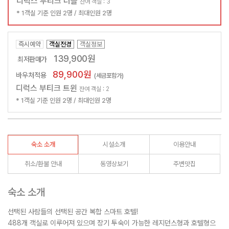
디럭스 부티크 더블
잔여 객실 : 3
* 1객실 기준 인원 2명 / 최대인원 2명
즉시예약
객실전경
객실정보
139,900원
최저판매가
89,900원
바우처적용
(세금포함가)
디럭스 부티크 트윈
잔여 객실 : 2
* 1객실 기준 인원 2명 / 최대인원 2명
숙소 소개
시설소개
이용안내
취소/환불 안내
동영상보기
주변맛집
숙소 소개
선택된 사람들의 선택된 공간 복합 스마트 호텔!
488개 객실로 이루어져 있으며 장기 투숙이 가능한 레지던스형과 호텔형으