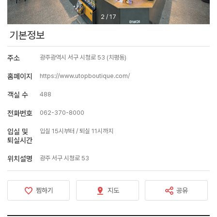
2
/
17
기본정보
주소
광주광역시 서구 시청로 53 (치평동)
홈페이지
https://www.utopboutique.com/
객실 수
488
전화번호
062-370-8000
입실 및
입실 15시부터 / 퇴실 11시까지
퇴실시간
위치설명
광주 서구 시청로 53
찜하기
지도
공유