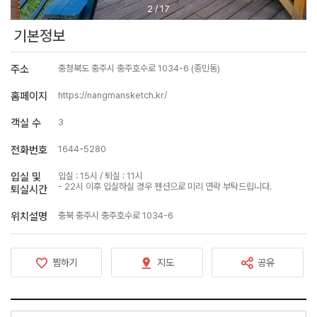
2
/
17
기본정보
주소
충청북도 충주시 충주호수로 1034-6 (종민동)
홈페이지
https://nangmansketch.kr/
객실 수
3
전화번호
1644-5280
입실 및
입실 : 15시 / 퇴실 : 11시
- 22시 이후 입실하실 경우 펜션으로 미리 연락 부탁드립니다.
퇴실시간
위치설명
충북 충주시 충주호수로 1034-6
찜하기
지도
공유