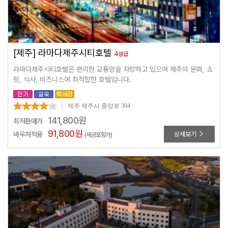
[제주] 라마다제주시티호텔
4성급
라마다제주시티호텔은 편리한 교통망을 자랑하고 있으며 제주의 문화, 쇼
핑, 식사, 비즈니스에 최적합한 호텔입니다.
제주 제주시 중앙로 304
141,800
원
최저판매가
91,800
원
바우처적용
상세보기
(세금포함가)