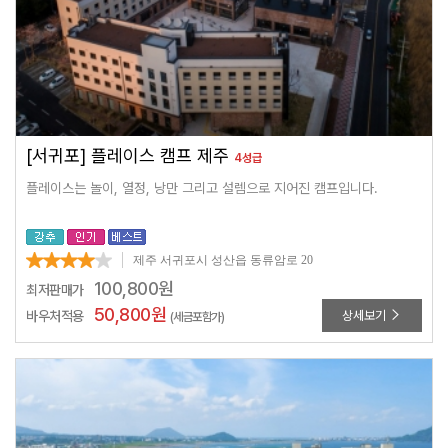
[서귀포] 플레이스 캠프 제주
4성급
플레이스는 놀이, 열정, 낭만 그리고 설렘으로 지어진 캠프입니다.
제주 서귀포시 성산읍 동류암로 20
100,800
원
최저판매가
50,800
원
바우처적용
상세보기
(세금포함가)