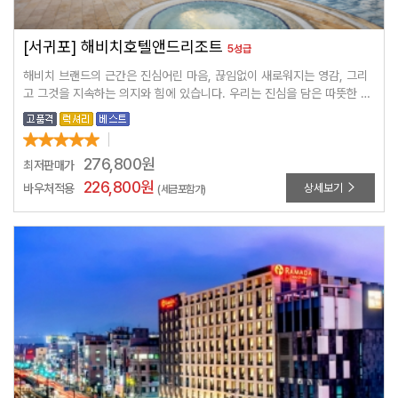
[서귀포] 해비치호텔앤드리조트
5성급
해비치 브랜드의 근간은 진심어린 마음, 끊임없이 새로워지는 영감, 그리
고 그것을 지속하는 의지와 힘에 있습니다. 우리는 진심을 담은 따뜻한 마
음으로 고객에게 다가가며 시대를 초월한 가치와 감동을 지속적으로 전달
합니다.
276,800
원
최저판매가
226,800
원
바우처적용
상세보기
(세금포함가)