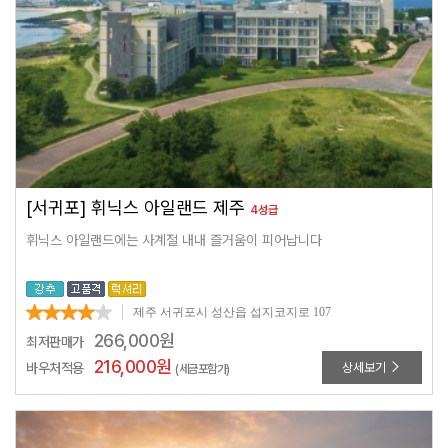
[서귀포] 휘닉스 아일랜드 제주
4성급
휘닉스 아일랜드에는 사계절 내내 즐거움이 피어납니다
제주 서귀포시 성산읍 섭지코지로 107
266,000
원
최저판매가
216,000
원
바우처적용
상세보기
(세금포함가)