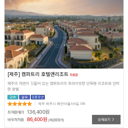
[제주] 캠퍼트리 호텔앤리조트
5성급
제주의 자연이 깃들어 있는 캠퍼트리의 프라이빗한 단독형 리조트와 안락
한 호텔
제주 제주시 해안마을서4길 100
136,400
원
최저판매가
86,400
원
바우처적용
상세보기
(세금포함가)