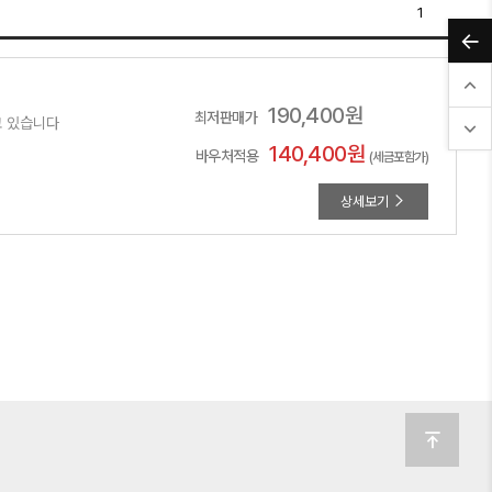
1
190,400
원
최저판매가
고 있습니다
140,400
원
바우처적용
(세금포함가)
상세보기