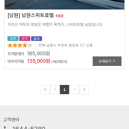
[남원] 남원스위트호텔
4성급
지리산 자락과 맞닿은 여행의 목적지, 스위트호텔 남원입니다.
전북 남원시 주천면 원천로 217 교원
185,000
원
최저판매가
135,000
원
바우처적용
상세보기
(세금포함가)
1
고객센터
1644-5280